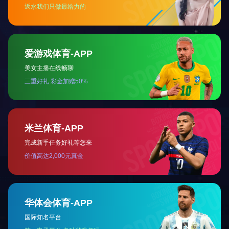
企业邮箱
在线留言
项目管理
下载中心
协同办公
集采履约平台
友情链接

Copyright © 2018 avicjs.com All Rights Reserved 京ICP备
14034896号
京公网安备11011602000797号
华体会官方版网站