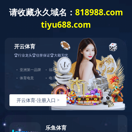
华体会
华体
口
新闻
主营
党的
人才
当前位置：
华体会(中国)
>
新闻中心
>
集团新闻
招标
北京市通州区政府领导莅临集团公司进行走访服务座谈
最后更新：2025-09-30 浏览：1052次