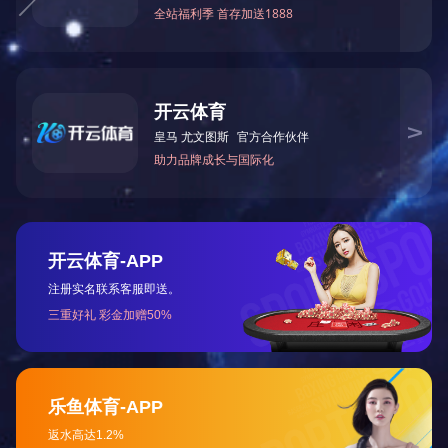
进高质量发展，华体会官方版网站登录入口作为大型现代
化企业，近年来在智慧城市建设、绿色能源基建等新赛道
上稳步前行，市场竞争力、创新力与影响力持续增强，双
方合作空间广阔。希望以此次座谈为契机，进一步拓展合
作领域，实现互利共赢。
马晓进总经理对姚伟龙副区长一行的到访表示热烈欢
迎，并详细介绍集团公司情况。他表示，华体会官方版网
站登录入口始终坚定践行“服务国家战略、服务国防建设、
服务社会民生”的企业宗旨，下一步，集团公司将持续分析
通州区位优势和产业形态，积极加大投资力度，发挥企业
在城市更新和科技、文旅、医疗产业运营的优势，助力副
中心高质量发展。
此次走访座谈进一步加强了政企沟通，为双方深化合作
奠定了坚实基础。双方一致表示，将建立常态化对接机
制，推动合作项目落地落实，共同谱写北京城市副中心建