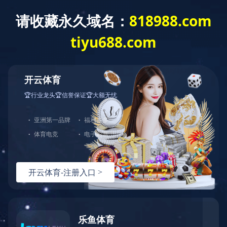
华体会
华体
口
新闻
主营
党的
人才
当前位置：
华体会(中国)
>
党的建设
>
企业党建
招标
集团公司组织春游踏青活动
最后更新：2018-08-15 浏览：7672次