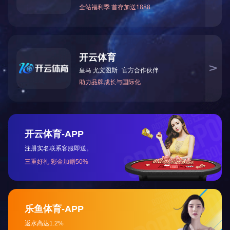
投诉建议
在线留言
联系我们
OA系统
人才招聘
企业邮箱
在线服务
互动交流
企业邮箱
在线留言
项目管理
下载中心
协同办公
集采履约平台
友情链接
