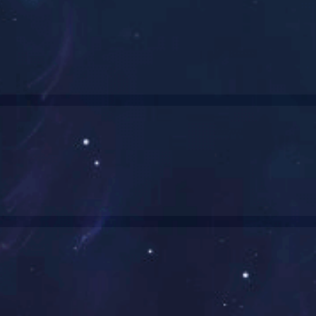
一零一中学怀柔校区扩建项目扎实开展创卫工作
最后更新：2020-09-17 浏览：6121次