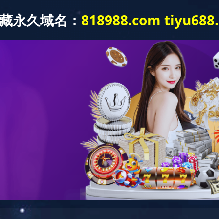
(中国)
华体会官方版网站登录入口
新闻中心
主营