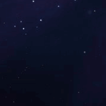
下一篇
：
华体会官方版网站登录入口党委举行“守初心、践
上一篇
：
弘扬伟大抗疫精神，华体会官方版网站登录入口党
投诉建议
在线留言