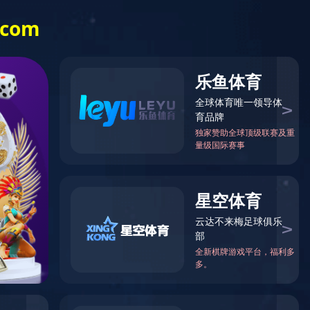
业务
党的建设
人才招聘
招标公告