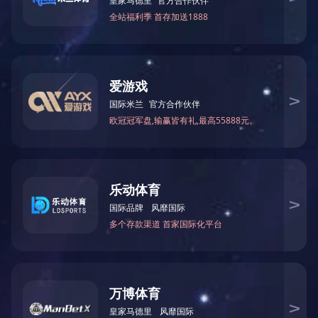
人、项目部经理、临时党支部书记，机关总部全体员工现
场参加活动，京内外各分（子）公司、各项目部人员通过
视频会议系统同步参加。