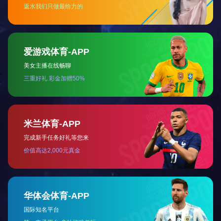
绿色环保可持续发展的建设模式，推动集团公司生产经营
转型升级，实现高质量快速发展。各级管理人员要增强前
瞻性和计划性，严格要求、狠抓落实，强化执行力，协调
统筹各方，有条不紊推进工作。领导干部们要学会关口前
移、统筹推进、系统抓建，加强协作配合，合力推动攻
关。
过去的辉煌不容忘记，美好的明天更要拼搏！新时代、
新起点、新形象的中航建设人将行远自迩、踔厉奋发，不
忘初心、砥砺奋进，为集团公司做强做优做大做出积极贡
献，以优异的成绩迎接党的二十大胜利召开！
（文/李佳悦 摄/刘沙奇）
下一篇
：
华体会官方版网站登录入口召开“三八”妇女节座谈会集团
公司党委书记、董事长对女员工提出殷切希望
上一篇
：
集团公司承建的经开区信创园一期项目举行誓师大会