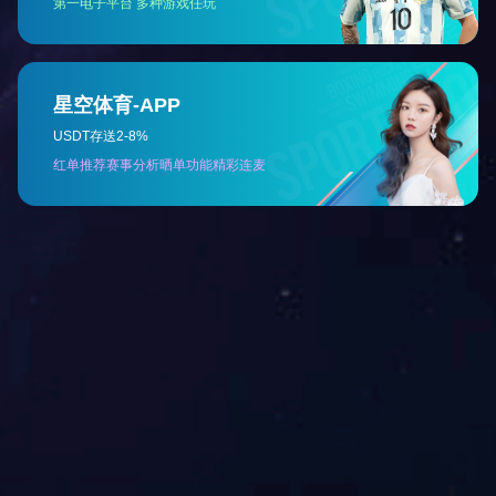
投诉建议
在线留言
联系我们
OA系统
人才招聘
企业邮箱
在线服务
互动交流
企业邮箱
在线留言
项目管理
下载中心
协同办公
集采履约平台