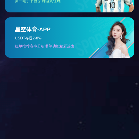
（文/李佳悦 摄/刘沙奇）
下一篇
：
华体会官方版网站登录入口召开党委会对新年工作进行研
究部署并组织理论学习中心组（扩大）学习
上一篇
：
华体会官方版网站登录入口组织系列活动庆祝“建企日”
投诉建议
在线留言
联系我们
OA系统
人才招聘
企业邮箱