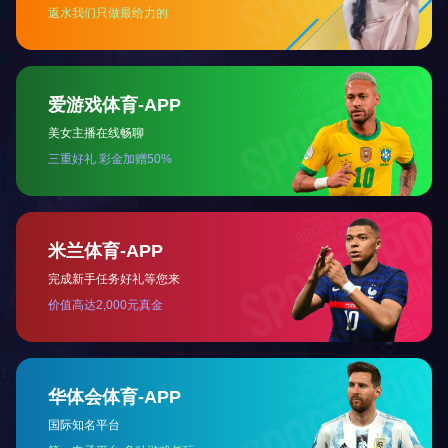
议
上一篇
：
华体会官方版网站登录入口召开二〇二三年工作会议
投诉建议
在线留言
联系我们
OA系统
人才招聘
企业邮箱
在线服务
互动交流
企业邮箱
在线留言
项目管理
下载中心
协同办公