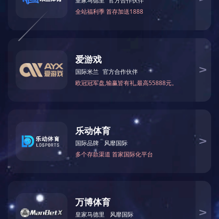
式上发表重要讲话并强调，2023年，集团公司对违纪违规
和违法犯罪行为将继续秉持“严打击、零容忍”的原则，坚持
权责统一、责罚适当，严格监督奖惩，树立不敢违的敬
畏、建立不能违的体系、形成不想违的自觉、达成不值违
的共识。各级领导干部要更加务实担当，坚决纠治形式主
义、官僚主义，杜绝“躺平”“鸵鸟”“甩锅”现象发生。
党风廉政建设责任书和廉洁从业承诺书每年年初由集团
公司纪检监察部组织签订。党风廉政建设责任书签订主要
对象为集团公司部门负责人以上领导、各分（子）公司、
各项目部负责人。廉洁从业承诺书签订对象为全体干部员
工。党风廉政建设责任书强调“谁主管、谁负责”，并要求各
级领导干部要将党风廉政建设和反腐倡廉工作纳入本单位
总体工作中统筹安排部署，统一组织实施和监督检查。廉
洁从业承诺书既为集团全体干部员工树立了廉洁道德底
线、廉洁自律标准、廉洁从业规范，同时也划出了不可逾
越的思想防线、从业底线和纪律红线。“两书”签订完善了压