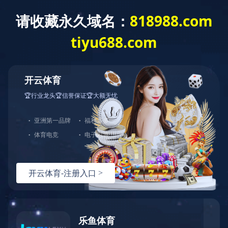
华体会
华体
口
新闻
主营
党的
人才
当前位置：
华体会(中国)
>
党的建设
>
企业党建
招标
集团公司举行2023年度党风廉政建设责任书廉洁从业
承诺书签字仪式
最后更新：2023-03-07 浏览：6447次