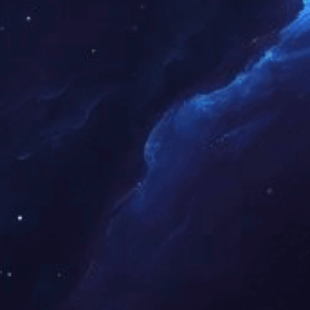
录入口的发展离不开通州区委区政府的支持和帮助，潞城更是
于打造智慧创新园区。此次有幸能承接潞城产业园项目，华体会官
最优的“四个目标”要求，推动建设有序开展，确保项目高质高效