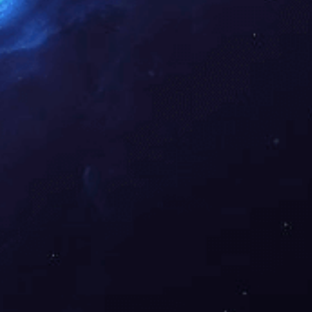
集团公司在通州地区的起点。本项目以产业链、创新
方版网站登录入口将竭尽全力落实镇政府交予的任务，
完成。