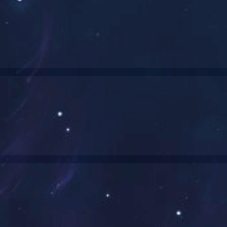
集团公司承建的通州潞城产业园项目举行奠基开工仪式
最后更新：2025-05-28 浏览：2597次