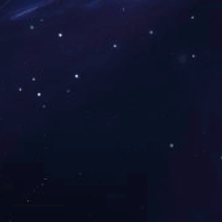
随后，吴亚西书记宣布项目正式开工，参加活动的
伐，更将为副中心高质量发展增添新引擎，书写集体
潞城产业园项目占地19亩，地上建筑面积1.85万
展示及全周期配套服务于一体的智慧创新园区，为人
下一篇
：
转载 科技赋能乡村振兴 北京住建委下乡服务走进
上一篇
：
华体会官方版网站登录入口有限公司与广州开发区