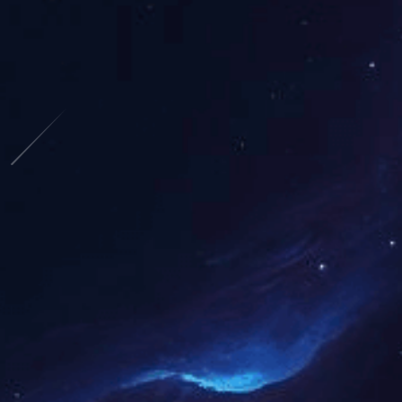
马晓进总经理在致辞中表示，华体会官方版网站登
链、资金链、人才链“四链融合”为核心抓手，致力
按照工程管理安全第一、质量第一、工期最短、成本