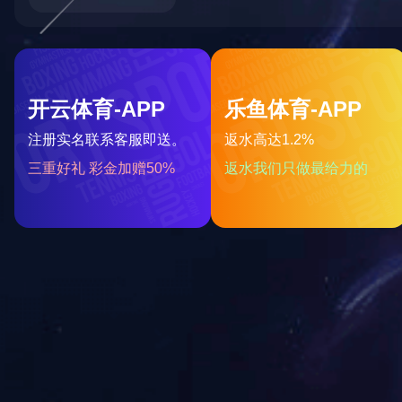
2025
年5月27日，由集团公司承建的通州潞城产
精诚运营管理有限公司总经理李传良、副总经理董建
仪式在热烈的氛围中拉开帷幕。李长风镇长在致辞中强
应城市副中心建设和通北一体化高质量发展要求，夯
心期望项目施工单位精心谋划、科学施工，严格遵循
项目建设运营方李传良总经理介绍，后续将重点做
善的配套和专业的服务；发挥平台作用，吸引优质企