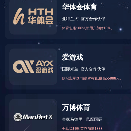
当前位置：
华体会(中国)
>
新闻中心
>
集团新闻