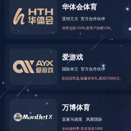
当前位置：
华体会(中国)
>
党的建设
>
学习平台