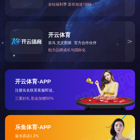
华体会(中国)
上一页
下一页
尾页
投诉建议
在线留言
联系我们
OA系统
人才招聘
企业邮箱
在线服务
互动交流
企业邮箱
在线留言
项目管理
下载中心
协同办公
集采履约平台