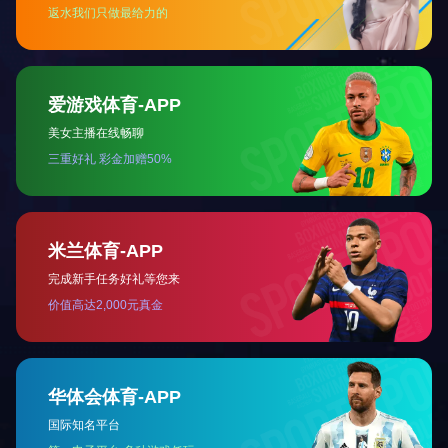
友情链接

Copyright © 2018 avicjs.com All Rights Reserved 京ICP备
14034896号
京公网安备11011602000797号
华体会官方版网站
登录入口 版权所有 技术支持：
星诚视野
电话：086-010-53299666 传真：010-53299679 邮箱：
avicjs@avicjs.com
投诉建议：
shenjijiancha@avicjs.com
地址：北京
市怀柔区雁栖大街53号华体会官方版网站登录入口大厦 邮编：
101407
联系我们
网站地图
版权说明
使用条款
乐动在线
|
米兰（中国）体育·官方网站
|
网投在线
|
开云(中国)Kaiyun·官方网站
|
开
云手机官方版在线入口
|
华体会官方网页版
|
欧宝ob官网登录入口（中国）有限公司
|
开云手机站官方版网站登录入口
|
万象城手机在线官网
|