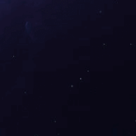
表前往
华体会官方版网站登录入口机关
党支部组织党员及入党积极分
了解详情 >
子...
行临时