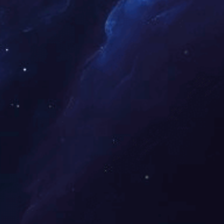
会官方版网站登录入口隆重
集团公司组织干部员工代
庆祝中国共产党成立100周
延安开展党史学习...
情 >
了解详情 >
公司党委组织开展党史宣讲
集团公司京外部分项目举
活动
党支部成立大会
情 >
了解详情 >