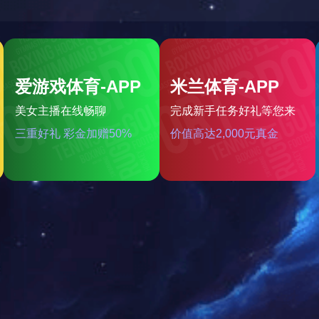
公司承建的经开区信创园一
集团公司机关党支部召开
举行誓师大...
会暨增设支部选举...
情 >
了解详情 >