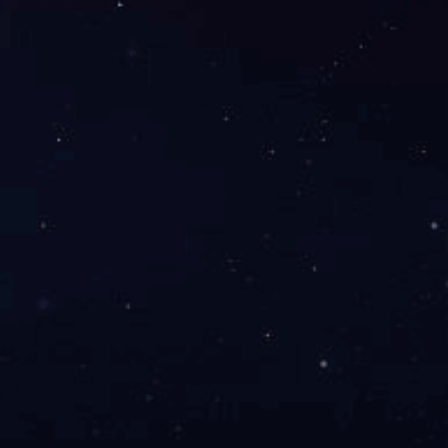
下一页
尾页
人才招聘
企业邮箱
友情链接
