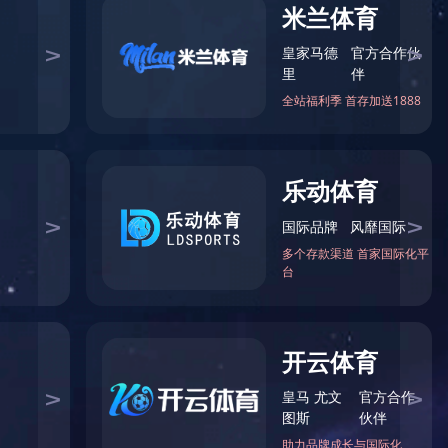
华体会官方版网站登录入口召开“三八”妇
女节座谈会集团公司...
3月8日上午，华体会官方版网站登录入口召开“三
八”国际妇女节座谈会，机关总部、分（子）公司女员
工代表欢聚一堂，共同庆祝自己的节日。集团公司党
委书记、董事长陈先瑞，...