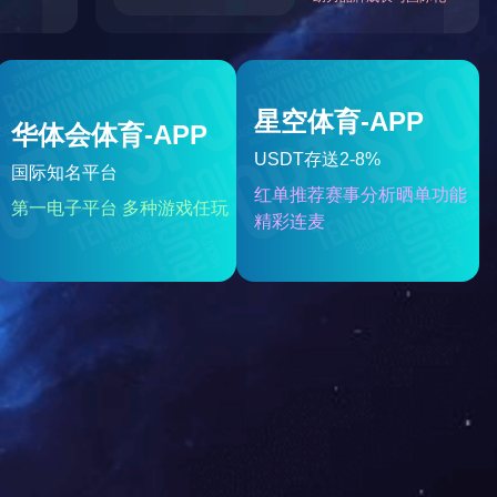
了解详情 >
党员大
目标化作命令 口号变成行动——
华体会官方版网站登录入口西
了解详情 >
南...