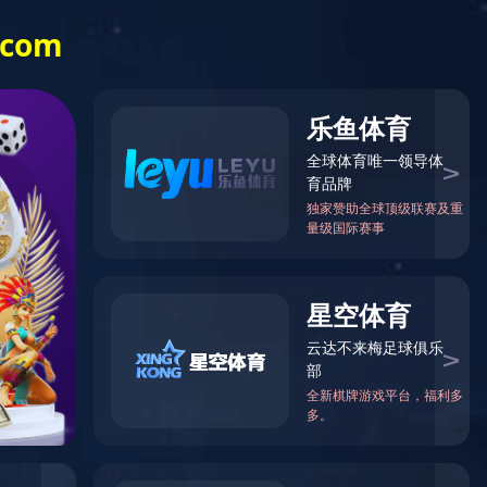
业务
党的建设
人才招聘
招标公告