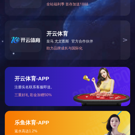
投诉建议
在线留言
联系我们
OA系统
人才招聘
企业邮箱
在线服务
互动交流
企业邮箱
在线留言
项目管理
下载中心
协同办公
集采履约平台