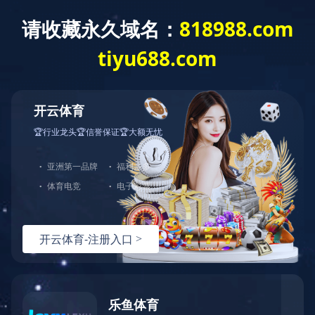
华体会
华体
口
新闻
主营
党的
人才
集团介绍
资质荣誉
精品集萃
企业文化
招标
企业标志
文化理念
企业歌曲
文化活动
华体会官方版网站登录入口隆重
举行2025年第一次升旗仪式
2025/01/02
