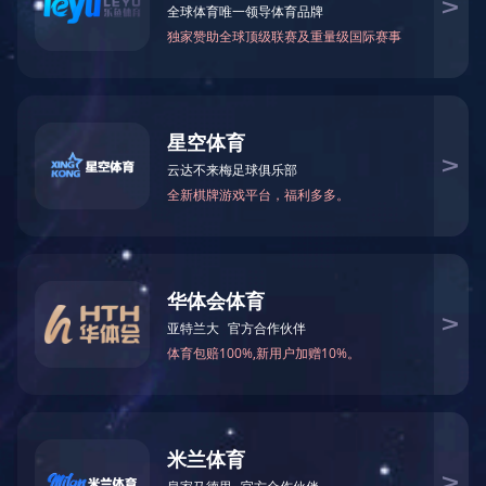
通州区张家湾镇总工会与集团公司工会联合
开展“螺钿镶嵌”胸针制作活动
集团公司成功举办纪念中国人民抗日战争暨世界反法西
斯战争胜利80周年诗歌朗诵活动